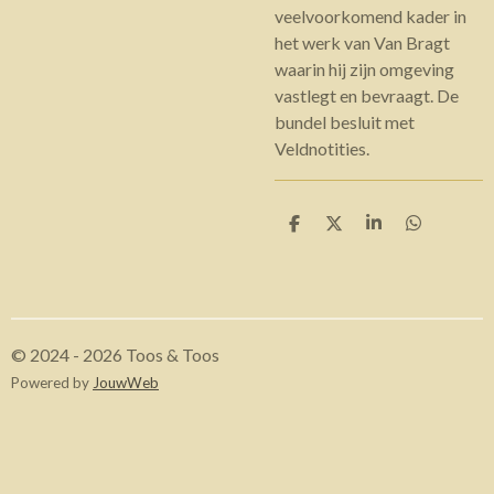
veelvoorkomend kader in
het werk van Van Bragt
waarin hij zijn omgeving
vastlegt en bevraagt. De
bundel besluit met
Veldnotities.
D
D
S
D
e
e
h
e
l
e
a
l
e
l
r
e
n
e
n
© 2024 - 2026 Toos & Toos
Powered by
JouwWeb