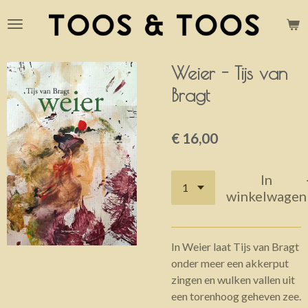
Ga
direct
naar
de
Weier - Tijs van
hoofdinhoud
Bragt
€ 16,00
In
winkelwagen
In Weier laat Tijs van Bragt
onder meer een akkerput
zingen en wulken vallen uit
een torenhoog geheven zee.